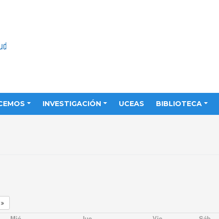
CEMOS
INVESTIGACIÓN
UCEAS
BIBLIOTECA
9
Mié
Jue
Vie
Sáb