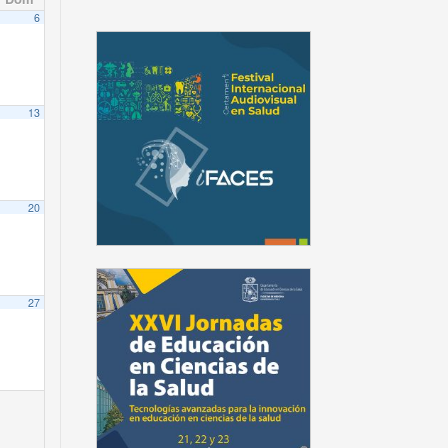
6
13
20
27