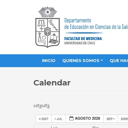
INICIO
QUIENES SOMOS
QUE HA
Calendar
sdfgsdfg
AGOSTO 2028
2027
JUL
SEP
202
Lun
Mar