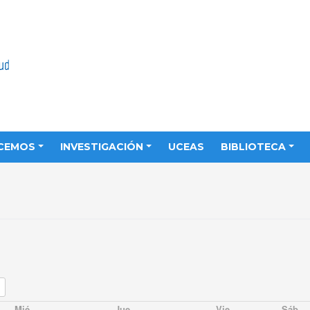
CEMOS
INVESTIGACIÓN
UCEAS
BIBLIOTECA
Mié
Jue
Vie
Sáb