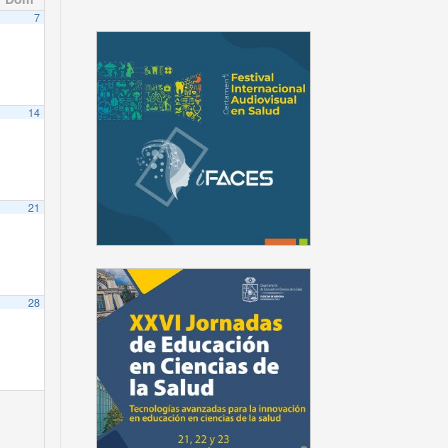
7
14
21
28