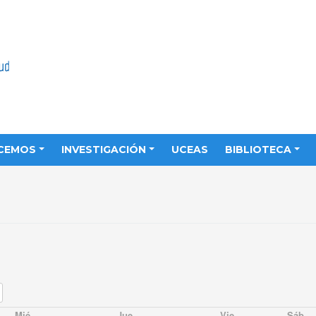
CEMOS
INVESTIGACIÓN
UCEAS
BIBLIOTECA
Mié
Jue
Vie
Sáb