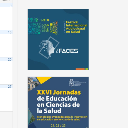
6
13
20
27