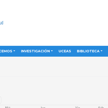
CEMOS
INVESTIGACIÓN
UCEAS
BIBLIOTECA
Mié
Jue
Vie
Sáb