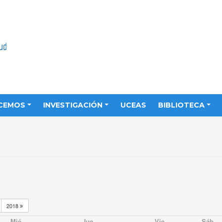
CEMOS
INVESTIGACIÓN
UCEAS
BIBLIOTECA
2018
Mié
Jue
Vie
Sáb