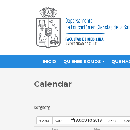
INICIO
QUIENES SOMOS
QUE HA
Calendar
sdfgsdfg
AGOSTO 2019
2018
JUL
SEP
202
Lun
Mar