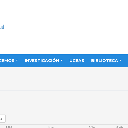
CEMOS
INVESTIGACIÓN
UCEAS
BIBLIOTECA
0
Mié
Jue
Vie
Sáb