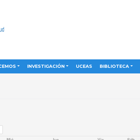
CEMOS
INVESTIGACIÓN
UCEAS
BIBLIOTECA
Mié
Jue
Vie
Sáb