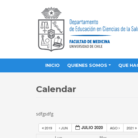
INICIO
QUIENES SOMOS
QUE HA
Calendar
sdfgsdfg
JULIO 2020
2019
JUN
AGO
2021
Lun
Mar