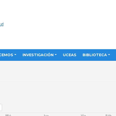
CEMOS
INVESTIGACIÓN
UCEAS
BIBLIOTECA
Mié
Jue
Vie
Sáb