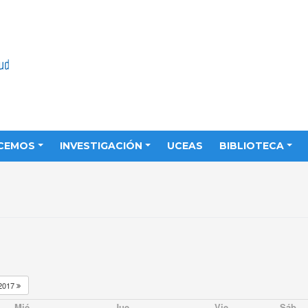
CEMOS
INVESTIGACIÓN
UCEAS
BIBLIOTECA
2017
Mié
Jue
Vie
Sáb