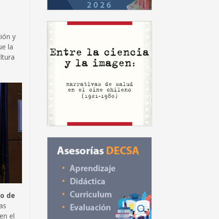
ión y
ue la
ltura
so de
las
en el