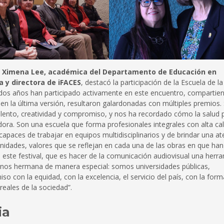
ora Ximena Lee, académica del Departamento de Educación en
a y directora de iFACES
, destacó la participación de la Escuela de la
os dos años han participado activamente en este encuentro, compartie
 en la última versión, resultaron galardonadas con múltiples premios.
lento, creatividad y compromiso, y nos ha recordado cómo la salud
adora. Son una escuela que forma profesionales integrales con alta ca
capaces de trabajar en equipos multidisciplinarios y de brindar una a
nidades, valores que se reflejan en cada una de las obras en que han
 este festival, que es hacer de la comunicación audiovisual una herr
e nos hermana de manera especial: somos universidades públicas,
con la equidad, con la excelencia, el servicio del país, con la form
eales de la sociedad”.
ia