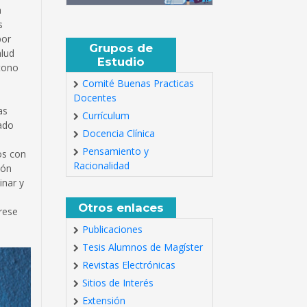
a
s
por
Grupos de
alud
Estudio
 tono
Comité Buenas Practicas
Docentes
as
Currículum
rado
Docencia Clínica
Pensamiento y
os con
Racionalidad
ión
inar y
Otros enlaces
rese
Publicaciones
Tesis Alumnos de Magíster
Revistas Electrónicas
Sitios de Interés
Extensión