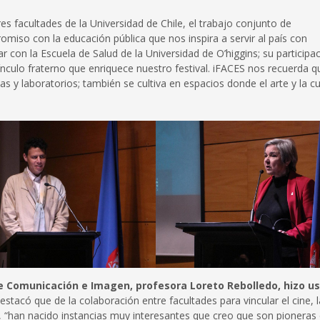
res facultades de la Universidad de Chile, el trabajo conjunto de
omiso con la educación pública que nos inspira a servir al país con
 con la Escuela de Salud de la Universidad de O’higgins; su participac
ínculo fraterno que enriquece nuestro festival. iFACES nos recuerda q
as y laboratorios; también se cultiva en espacios donde el arte y la cu
e Comunicación e Imagen, profesora Loreto Rebolledo, hizo u
destacó que de la colaboración entre facultades para vincular el cine, 
d, “han nacido instancias muy interesantes que creo que son pioneras 