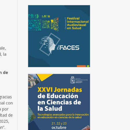
ile,
, la
n de
gracias
ial con
a por
ltad de
 2025,
n”.