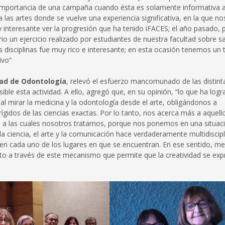
a importancia de una campaña cuando ésta es solamente informativa 
las artes donde se vuelve una experiencia significativa, en la que no
nteresante ver la progresión que ha tenido iFACES; el año pasado, 
 un ejercicio realizado por estudiantes de nuestra facultad sobre s
as disciplinas fue muy rico e interesante; en esta ocasión tenemos un
ivo”
tad de Odontología
, relevó el esfuerzo mancomunado de las distint
ible esta actividad. A ello, agregó que, en su opinión, “lo que ha log
 al mirar la medicina y la odontología desde el arte, obligándonos a
 rígidos de las ciencias exactas. Por lo tanto, nos acerca más a aquell
 a las cuales nosotros tratamos, porque nos ponemos en una situac
la ciencia, el arte y la comunicación hace verdaderamente multidiscipl
s en cada uno de los lugares en que se encuentran. En ese sentido, me
 a través de este mecanismo que permite que la creatividad se exp