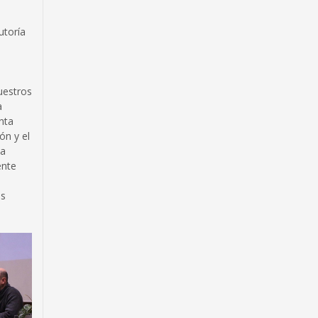
utoría
uestros
a
nta
ón y el
ca
ente
es