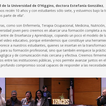
ud de la Universidad de O’Higgins, doctora Estefanía González
,
s recién 10 años y con estudiantes sólo siete, y estuvimos bajo la t
s parte de ella”.
eras, como son Enfermería, Terapia Ocupacional, Medicina, Nutrición,
versidad joven pero creemos en abarcar una formación completa a n
Centre de Enseñanza y Aprendizaje, copiando un poco el modelo de l
 del video educativo, porque entendemos que constituye una herramie
vorece a nuestros estudiantes, quienes se insertan en la transformaci
s para su formación profesional, sino que también enriquece la prácti
dagógica y de comunicación más cercana y efectiva. Creemos firmem
s entre las instituciones públicas, y nos permite avanzar juntos en el
un profundo compromiso social capaces de responder a las necesidad