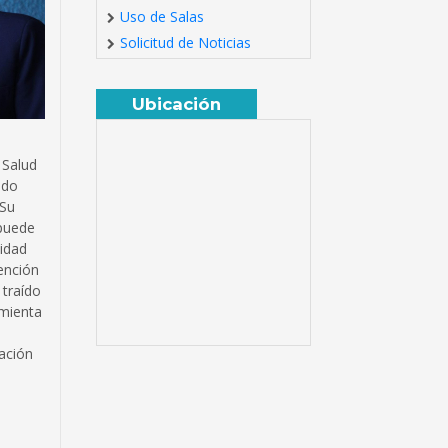
Uso de Salas
Solicitud de Noticias
Ubicación
 Salud
ndo
 Su
 puede
lidad
tención
 traído
amienta
ación