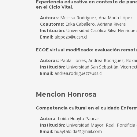
Experiencia educativa en contexto de pand
en el Ciclo Vital.
Autoras:
Melissa Rodríguez, Ana María López
Coautoras:
Erika Caballero, Adriana Rivera
Institución:
Universidad Católica Silva Henríque
Email:
alopezb@ucsh.cl
ECOE virtual modificado: evaluación remo
Autoras:
Paola Torres, Andrea Rodríguez, Roxan
Institución:
Universidad San Sebastián. Vicerre
Email:
andrea.rodriguez@uss.cl
Mencion Honrosa
Competencia cultural en el cuidado Enferm
Autora:
Loida Huayta Paucar
Institución:
Universidad Mayor, Real, Pontificia
Email:
huaytaloida@gmail.com