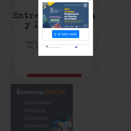
Ir al sitio web
Revisar más información