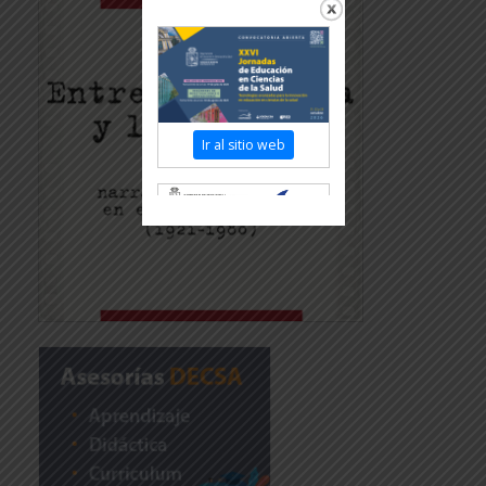
Ir al sitio web
Revisar más información