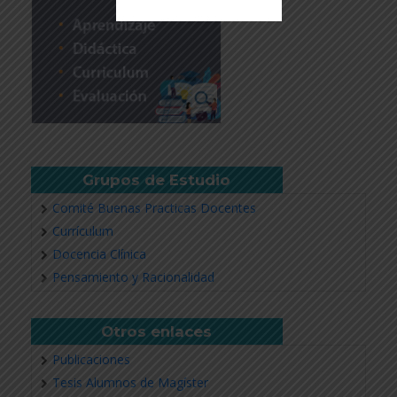
Revisar más información
Grupos de Estudio
Comité Buenas Practicas Docentes
Currículum
Docencia Clínica
Pensamiento y Racionalidad
Otros enlaces
Publicaciones
Tesis Alumnos de Magíster