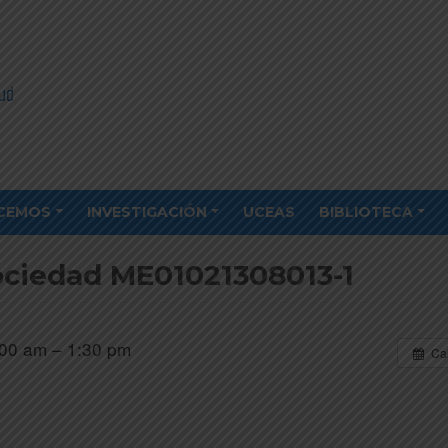
CEMOS
INVESTIGACIÓN
UCEAS
BIBLIOTECA
ociedad ME01021308013-1
00 am – 1:30 pm
Ca