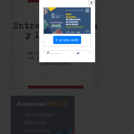
Ir al sitio web
Revisar más información