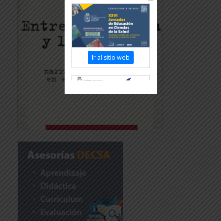
Ir al sitio web
Revisar más información