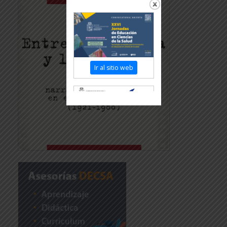
Ir al sitio web
Revisar más información