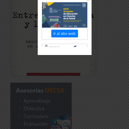
Ir al sitio web
Revisar más información