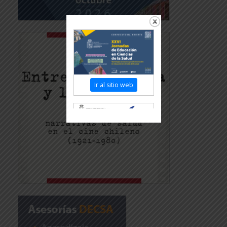
Ir al sitio web
Revisar más información