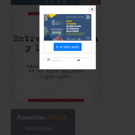
Ir al sitio web
Revisar más información