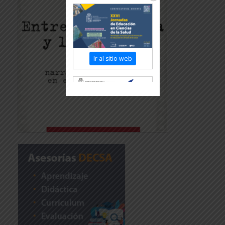
Ir al sitio web
Revisar más información