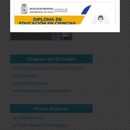
Grupos de Estudio
Comité Buenas Practicas Docentes
Currículum
Docencia Clínica
Revisar más información
Pensamiento y Racionalidad
Otros enlaces
Publicaciones
Tesis Alumnos de Magíster