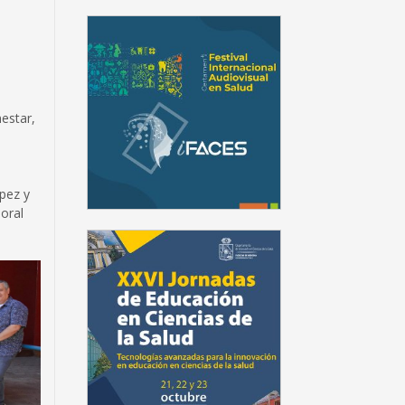
nestar,
ópez y
boral