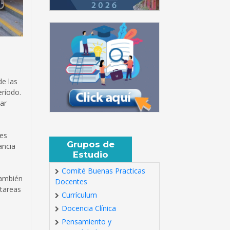
de las
eríodo.
ar
tes
Grupos de
ancia
Estudio
Comité Buenas Practicas
también
Docentes
 tareas
Currículum
Docencia Clínica
Pensamiento y