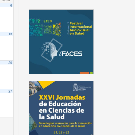
6
13
20
27