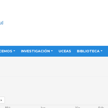
CEMOS
INVESTIGACIÓN
UCEAS
BIBLIOTECA
9
Mié
Jue
Vie
Sáb