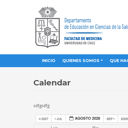
INICIO
QUIENES SOMOS
QUE HA
Calendar
sdfgsdfg
AGOSTO 2028
2027
JUL
SEP
202
Lun
Mar