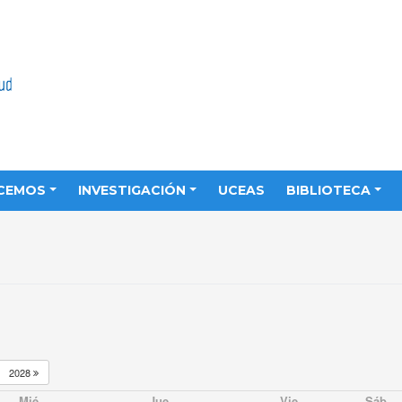
CEMOS
INVESTIGACIÓN
UCEAS
BIBLIOTECA
2028
Mié
Jue
Vie
Sáb