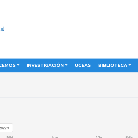
CEMOS
INVESTIGACIÓN
UCEAS
BIBLIOTECA
2022
Mié
Jue
Vie
Sáb