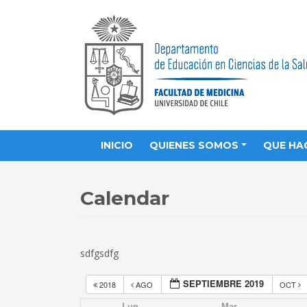
INICIO
QUIENES SOMOS
QUE HA
Calendar
sdfgsdfg
SEPTIEMBRE 2019
2018
AGO
OCT
Lun
Mar