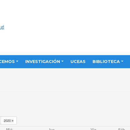
CEMOS
INVESTIGACIÓN
UCEAS
BIBLIOTECA
2020
Mié
Jue
Vie
Sáb