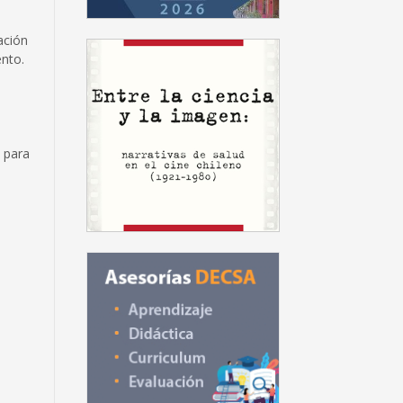
ación
ento.
 para