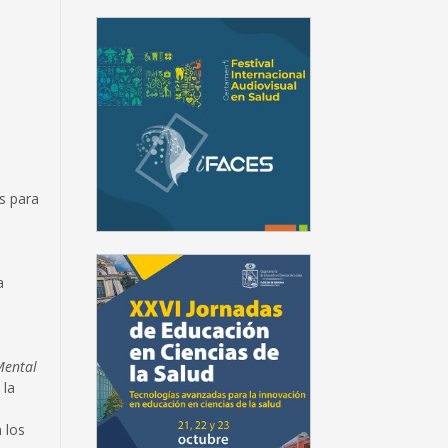
s para
a
Mental
 la
 los